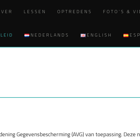
OVER
LESSEN
OPTREDENS
FOTO’S & V
LEID
NEDERLANDS
ENGLISH
ES
dening Gegevensbescherming (AVG) van toepassing. Deze ni