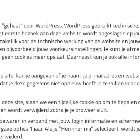
“gehost” door WordPress. WordPress gebruikt technische, f
j het eerste bezoek aan deze website wordt opgeslagen op j
dzakelijk voor de technische werking van de website en jou
 bijvoorbeeld jouw voorkeursinstellingen. Je kunt je afmel
 geen cookies meer opslaat. Daarnaast kun je ook alle infor
e site, kun je aangeven of je naam, je e-mailadres en webs
t je deze gegevens niet opnieuw hoeft in te vullen voor ee
op deze site, slaan we een tijdelijke cookie op om te bepale
en wordt verwijderd zodra je je browser sluit.
s bewaren in verband met jouw login informatie en schermwe
ve opties 1 jaar. Als je “Herinner mij” selecteert, wordt j
erwijderd.