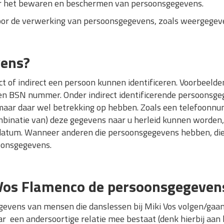
er het bewaren en beschermen van persoonsgegevens.
oor de verwerking van persoonsgegevens, zoals weergegeven
vens?
t of indirect een persoon kunnen identificeren. Voorbeelden
n BSN nummer. Onder indirect identificerende persoonsgeg
 maar daar wel betrekking op hebben. Zoals een telefoonn
inatie van) deze gegevens naar u herleid kunnen worden,
atum. Wanneer anderen die persoonsgegevens hebben, dien
soonsgegevens.
 Vos Flamenco de persoonsgegeven
evens van mensen die danslessen bij Miki Vos volgen/gaan
aar een andersoortige relatie mee bestaat (denk hierbij a