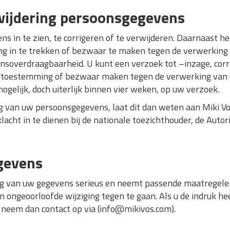
rwijdering persoonsgegevens
s in te zien, te corrigeren of te verwijderen. Daarnaast h
g in te trekken of bezwaar te maken tegen de verwerking
soverdraagbaarheid. U kunt een verzoek tot –inzage, corre
w toestemming of bezwaar maken tegen de verwerking van
ogelijk, doch uiterlijk binnen vier weken, op uw verzoek.
ng van uw persoonsgegevens, laat dit dan weten aan Miki V
lacht in te dienen bij de nationale toezichthouder, de Auto
gevens
g van uw gegevens serieus en neemt passende maatregelen
ngeoorloofde wijziging tegen te gaan. Als u de indruk hee
k, neem dan contact op via (info@mikivos.com).